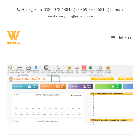
Skip
📞 Hỗ trợ, Zalo: 0389-978-430 hoặc 0869 770 968 hoặc email:
to
webkynang.vn@gmail.com
content
Menu