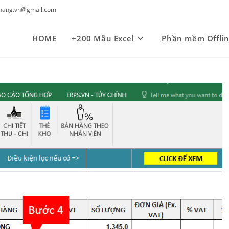
kynang.vn@gmail.com
HOME
+200 Mẫu Excel
Phần mềm Offli