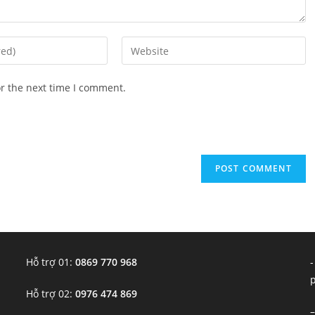
Enter
your
website
or the next time I comment.
URL
(optional)
Hỗ trợ 01:
0869 770 968
-
Hỗ trợ 02:
0976 474 869
–