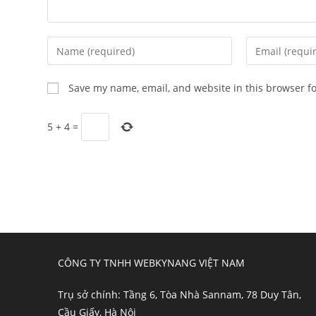
Enter
Enter
your
your
name
email
Save my name, email, and website in this browser f
or
address
username
to
5
+
4
=
to
comment
comment
CÔNG TY TNHH WEBKYNANG VIỆT NAM
Trụ sở chính: Tầng 6, Tòa Nhà Sannam, 78 Duy Tân,
Cầu Giấy, Hà Nội