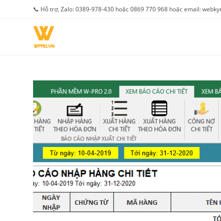
Skip
📞 Hỗ trợ, Zalo: 0389-978-430 hoặc 0869 770 968 hoặc email: web
to
content