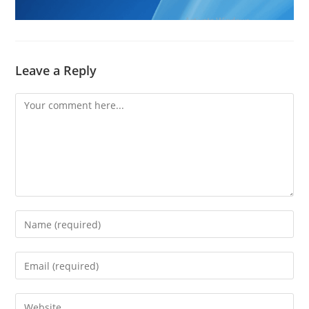
Leave a Reply
Comment
Enter
your
name
Enter
or
your
username
email
Enter
to