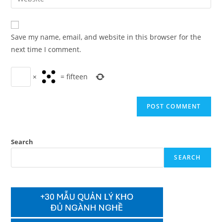
address
your
comment
to
website
comment
URL
Save my name, email, and website in this browser for the
(optional)
next time I comment.
×
=
fifteen
Search
SEARCH