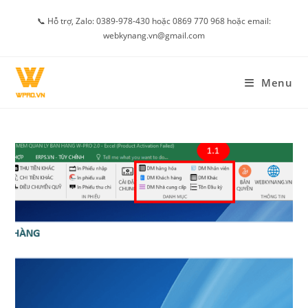
Skip
📞 Hỗ trợ, Zalo: 0389-978-430 hoặc 0869 770 968 hoặc email:
to
webkynang.vn@gmail.com
content
Menu