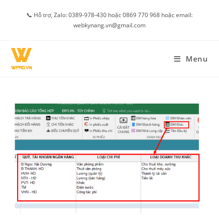
Skip
📞 Hỗ trợ, Zalo: 0389-978-430 hoặc 0869 770 968 hoặc email:
to
webkynang.vn@gmail.com
content
Menu