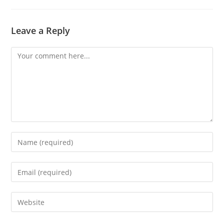
Leave a Reply
Comment
Enter
your
name
Enter
or
your
username
email
Enter
to
address
your
comment
to
website