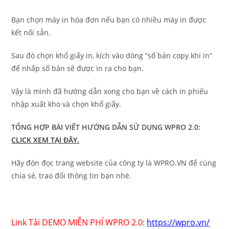
Bạn chọn máy in hóa đơn nếu bạn có nhiều máy in được
kết nối sẵn.
Sau đó chọn khổ giấy in, kích vào dòng “số bản copy khi in”
để nhấp số bản sẽ được in ra cho bạn.
Vậy là mình đã hướng dẫn xong cho bạn về cách in phiếu
nhập xuất kho và chọn khổ giấy.
TỔNG HỢP BÀI VIẾT HƯỚNG DẪN SỬ DỤNG WPRO 2.0:
CLICK XEM TẠI ĐÂY.
Hãy đón đọc trang website của công ty là WPRO.VN để cùng
chia sẻ, trao đổi thông tin bạn nhé.
Link Tải DEMO MIỄN PHÍ WPRO 2.0
:
https://wpro.vn/