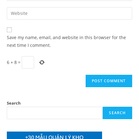
username
email
Enter
to
address
your
comment
to
website
comment
URL
Save my name, email, and website in this browser for the
(optional)
next time I comment.
6
+
8
=
Search
SEARCH