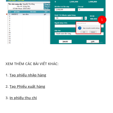
XEM THÊM CÁC BÀI VIẾT KHÁC:
1.
Tạo phiếu nhập hàng
2.
Tạo Phiếu xuất hàng
3.
In phiếu thu chi