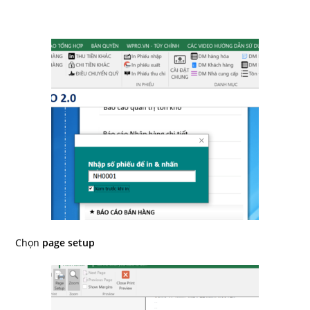
Chọn
page setup