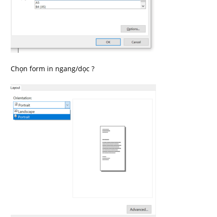
Chọn form in ngang/dọc ?