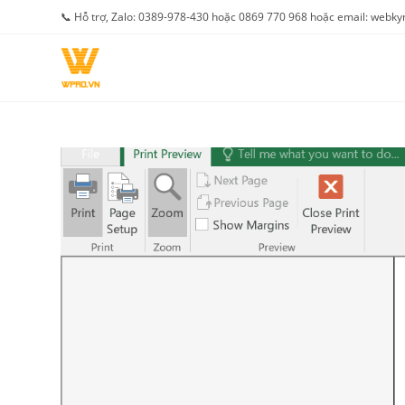
Skip
📞 Hỗ trợ, Zalo: 0389-978-430 hoặc 0869 770 968 hoặc email: web
to
content