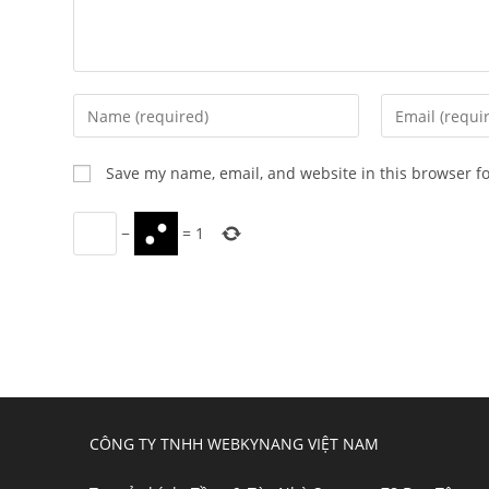
Enter
Enter
your
your
name
email
Save my name, email, and website in this browser f
or
address
username
to
−
=
1
to
comment
comment
CÔNG TY TNHH WEBKYNANG VIỆT NAM