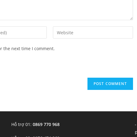
Enter
your
website
or the next time I comment.
URL
(optional)
Hỗ trợ 01:
0869 770 968
-