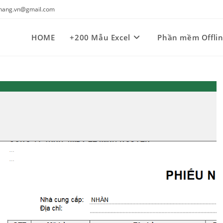
kynang.vn@gmail.com
HOME
+200 Mẫu Excel
Phần mềm Offli