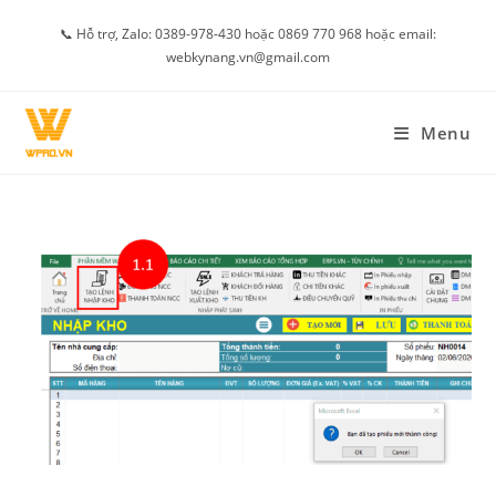
Skip
📞 Hỗ trợ, Zalo: 0389-978-430 hoặc 0869 770 968 hoặc email:
to
webkynang.vn@gmail.com
content
Menu