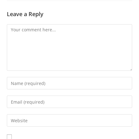
Leave a Reply
Comment
Enter
your
name
Enter
or
your
username
email
Enter
to
address
your
comment
to
website
comment