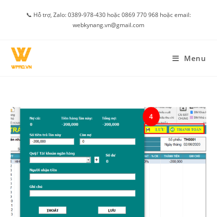
Skip
📞 Hỗ trợ, Zalo: 0389-978-430 hoặc 0869 770 968 hoặc email:
to
webkynang.vn@gmail.com
content
Menu