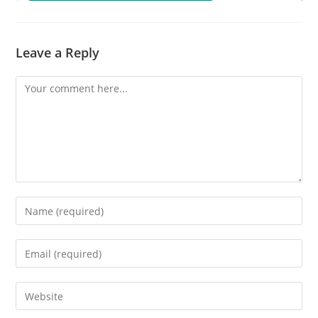
Leave a Reply
Comment
Enter
your
name
Enter
or
your
username
email
Enter
to
address
your
comment