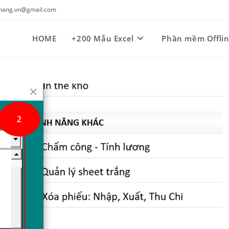
kynang.vn@gmail.com
HOME
+200 Mẫu Excel
Phần mềm Offli