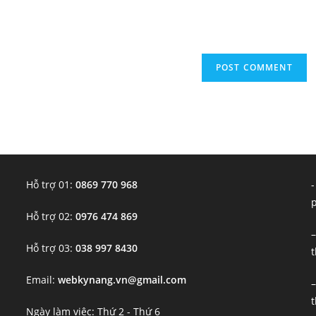
(optional)
Hỗ trợ 01:
0869 770 968
-
Hỗ trợ 02:
0976 474 869
–
Hỗ trợ 03:
038 997 8430
t
Email:
webkynang.vn@gmail.com
–
t
Ngày làm việc: Thứ 2 - Thứ 6