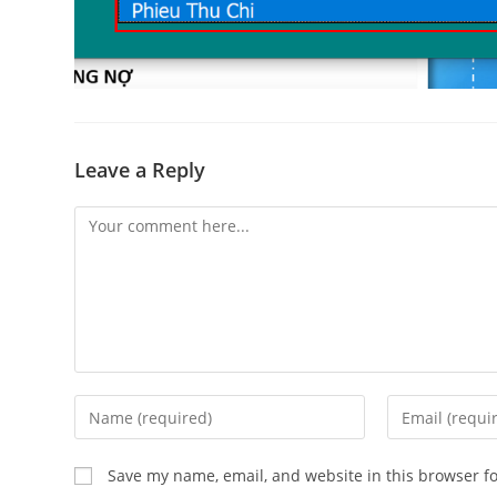
Leave a Reply
Comment
Enter
Enter
your
your
name
email
Save my name, email, and website in this browser f
or
address