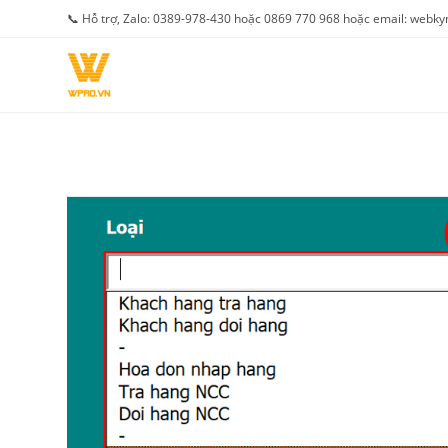
Skip
📞 Hỗ trợ, Zalo: 0389-978-430 hoặc 0869 770 968 hoặc email: web
to
content