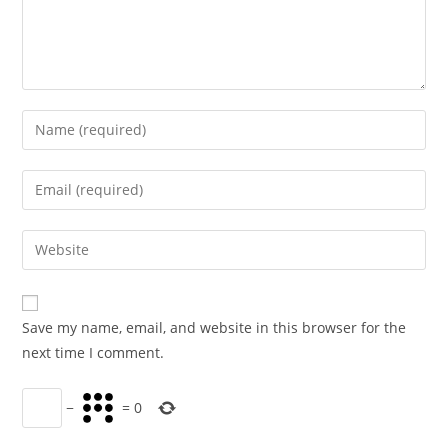
Enter
your
name
Enter
or
your
username
email
Enter
to
address
your
comment
to
website
comment
URL
Save my name, email, and website in this browser for the
(optional)
next time I comment.
−
=
0