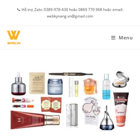
Skip
📞 Hỗ trợ, Zalo: 0389-978-430 hoặc 0869 770 968 hoặc email:
to
webkynang.vn@gmail.com
content
Menu