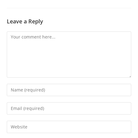
Leave a Reply
Comment
Enter
your
name
Enter
or
your
username
email
Enter
to
address
your
comment
to