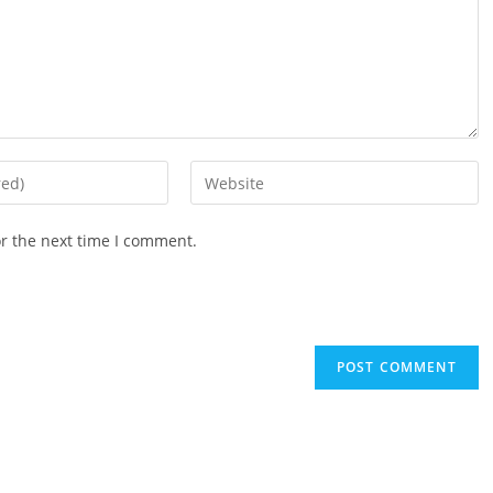
Enter
your
website
or the next time I comment.
URL
(optional)