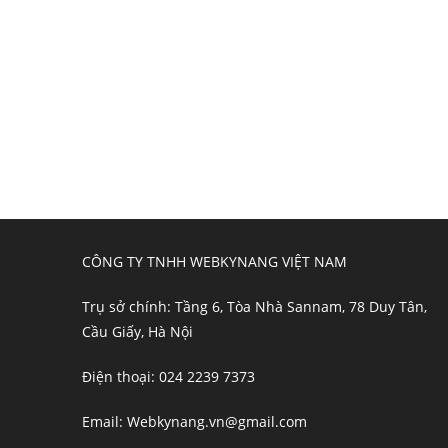
CÔNG TY TNHH WEBKYNANG VIỆT NAM
Trụ sở chính: Tầng 6, Tòa Nhà Sannam, 78 Duy Tân,
Cầu Giấy, Hà Nội
Điện thoại: 024 2239 7373
Email: Webkynang.vn@gmail.com