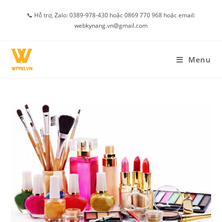
Skip
📞 Hỗ trợ, Zalo: 0389-978-430 hoặc 0869 770 968 hoặc email:
to
webkynang.vn@gmail.com
content
Menu