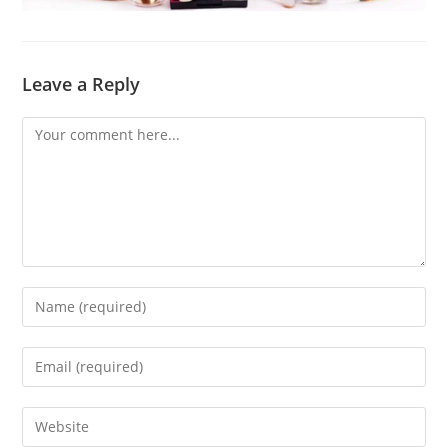
Leave a Reply
Comment
Enter
your
name
Enter
or
your
username
email
Enter
to
address
your