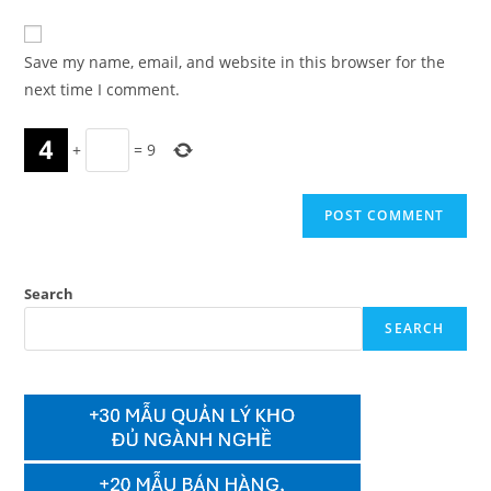
comment
to
website
comment
URL
Save my name, email, and website in this browser for the
(optional)
next time I comment.
+
=
9
Search
SEARCH