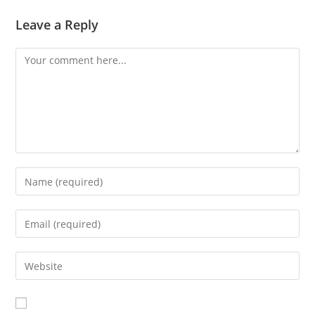
Leave a Reply
Comment
Enter
your
name
Enter
or
your
username
email
Enter
to
address
your
comment
to
website
comment
URL