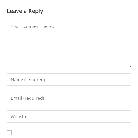
Leave a Reply
Comment
Enter
your
name
Enter
or
your
username
email
Enter
to
address
your
comment
to
website
comment
URL