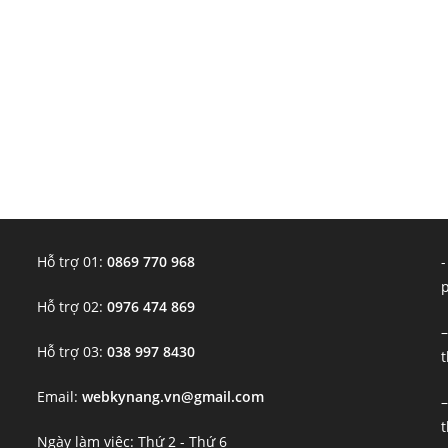
Hỗ trợ 01:
0869 770 968
-
Hỗ trợ 02:
0976 474 869
–
Hỗ trợ 03:
038 997 8430
t
Email:
webkynang.vn@gmail.com
–
t
Ngày làm việc: Thứ 2 - Thứ 6