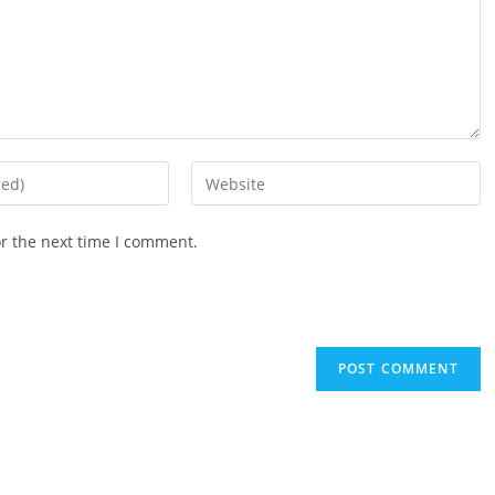
Enter
your
website
or the next time I comment.
URL
(optional)