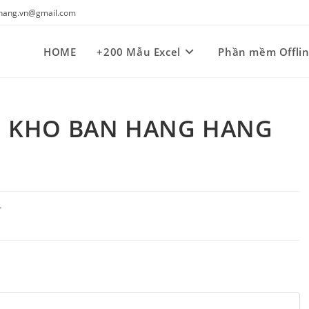
kynang.vn@gmail.com
HOME
+200 Mẫu Excel
Phần mềm Offli
M KHO BAN HANG HANG
T