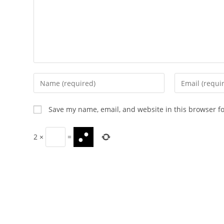
Enter
Enter
your
your
name
email
Save my name, email, and website in this browser f
or
address
username
to
2
×
=
to
comment
comment