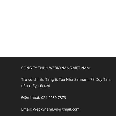
CÔNG TY TNHH WEBKYNANG VIỆT NAM
Trụ sở chính: Tầng 6, Tòa Nhà Sannam, 78 Duy Tân,
Cầu Giấy, Hà Nội
Điện thoại: 024 2239 7373
Email: Webkynang.vn@gmail.com