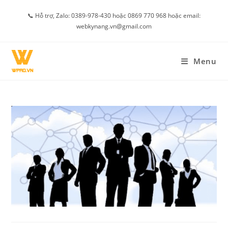
Skip
📞 Hỗ trợ, Zalo: 0389-978-430 hoặc 0869 770 968 hoặc email:
to
webkynang.vn@gmail.com
content
Menu