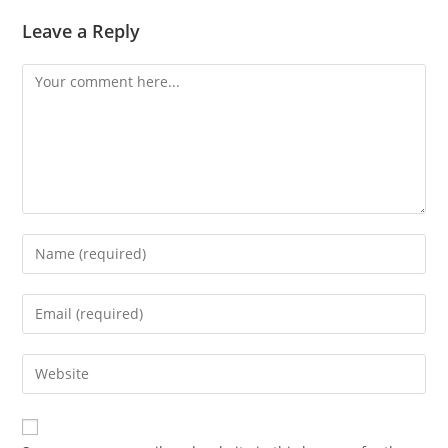
Leave a Reply
Comment
Enter
your
name
Enter
or
your
username
email
Enter
to
address
your
comment
to
website
comment
URL