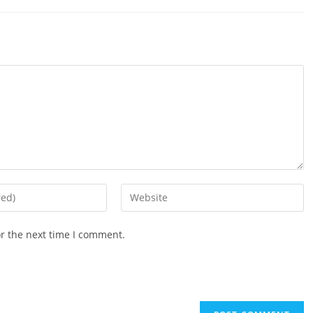
Enter
your
website
or the next time I comment.
URL
(optional)