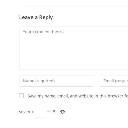
Leave a Reply
Comment
Enter
Enter
your
your
name
email
Save my name, email, and website in this browser f
or
address
username
to
seven
+
=
15
to
comment
comment