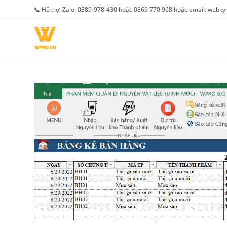
Skip
📞 Hỗ trợ, Zalo: 0389-978-430 hoặc 0869 770 968 hoặc email: web
to
content