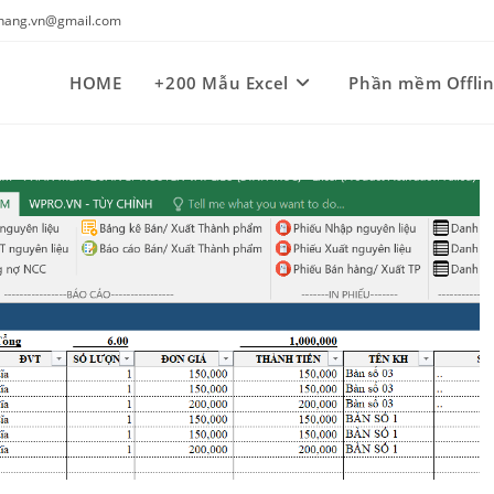
kynang.vn@gmail.com
HOME
+200 Mẫu Excel
Phần mềm Offli