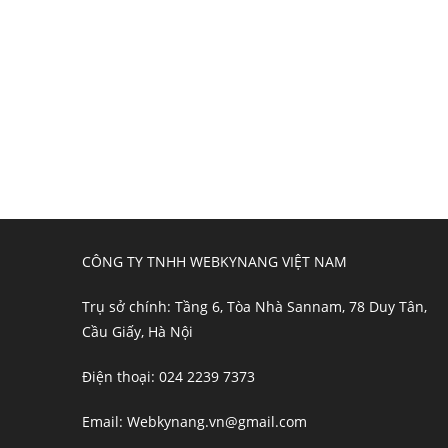
CÔNG TY TNHH WEBKYNANG VIỆT NAM
Trụ sở chính: Tầng 6, Tòa Nhà Sannam, 78 Duy Tân,
Cầu Giấy, Hà Nội
Điện thoại: 024 2239 7373
Email: Webkynang.vn@gmail.com