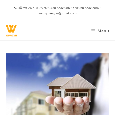
Skip
📞 Hỗ trợ, Zalo: 0389-978-430 hoặc 0869 770 968 hoặc email:
to
webkynang.vn@gmail.com
content
Menu