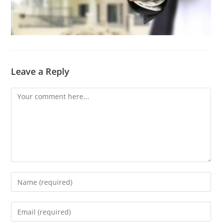
Leave a Reply
Comment
Enter
your
name
Enter
or
your