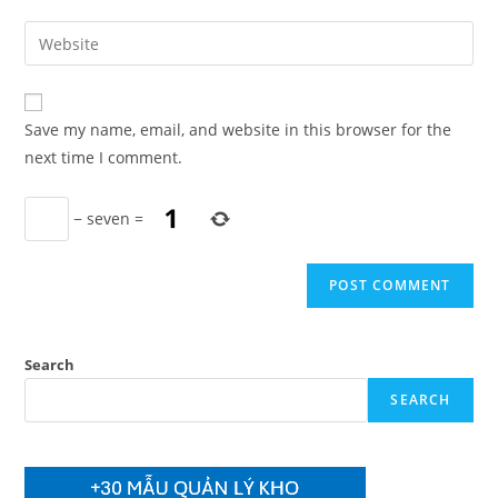
username
email
Enter
to
address
your
comment
to
website
comment
URL
Save my name, email, and website in this browser for the
(optional)
next time I comment.
−
seven
=
Search
SEARCH