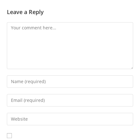
Leave a Reply
Comment
Enter
your
name
Enter
or
your
username
email
Enter
to
address
your
comment
to
website
comment
URL