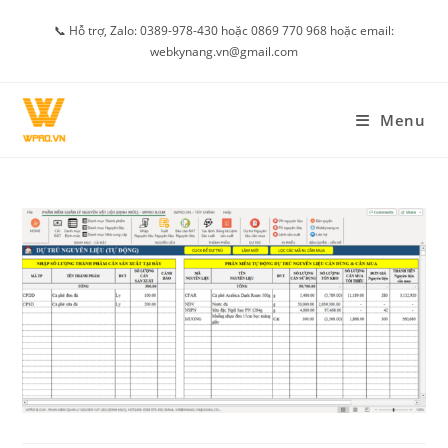
Skip
📞 Hỗ trợ, Zalo: 0389-978-430 hoặc 0869 770 968 hoặc email:
to
webkynang.vn@gmail.com
content
Menu