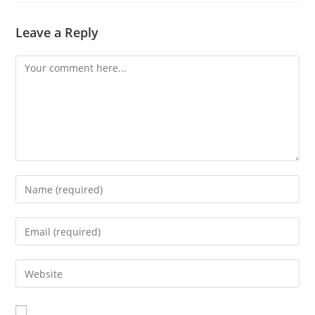
Leave a Reply
Comment
Enter
your
name
Enter
or
your
username
email
Enter
to
address
your
comment
to
website
comment