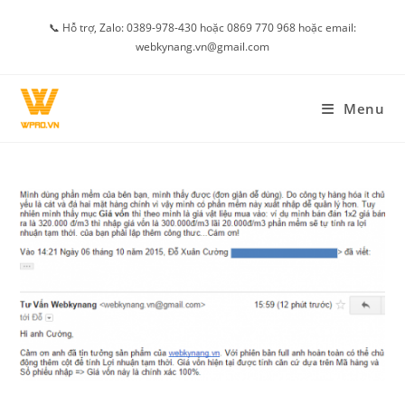
Skip
📞 Hỗ trợ, Zalo: 0389-978-430 hoặc 0869 770 968 hoặc email:
to
webkynang.vn@gmail.com
content
Menu