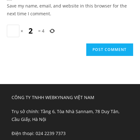
URL
Save my name, email, and website in this browser for the
(optional)
next time I comment.
×
=
4
CÔNG TY TNHH WEBKYNANG VIỆT NAM
Trụ sở chính: Tầng 6, Tòa Nhà Sannam, 78 Duy Tân,
Cầu Giấy, Hà Nội
Điện thoại: 024 2239 7373