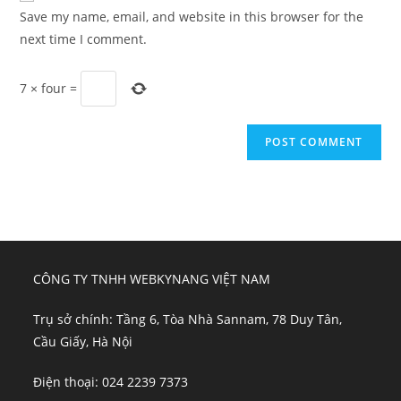
URL
Save my name, email, and website in this browser for the
(optional)
next time I comment.
7
×
four
=
CÔNG TY TNHH WEBKYNANG VIỆT NAM
Trụ sở chính: Tầng 6, Tòa Nhà Sannam, 78 Duy Tân,
Cầu Giấy, Hà Nội
Điện thoại: 024 2239 7373