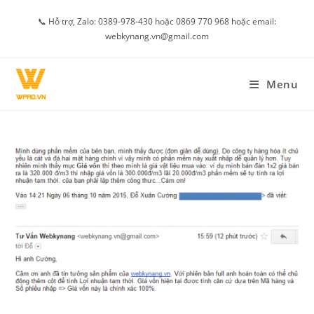
Skip
📞 Hỗ trợ, Zalo: 0389-978-430 hoặc 0869 770 968 hoặc email:
to
webkynang.vn@gmail.com
content
Menu