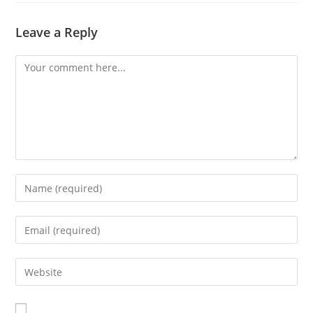
Leave a Reply
Comment
Enter
your
name
Enter
or
your
username
email
Enter
to
address
your
comment
to
website
comment