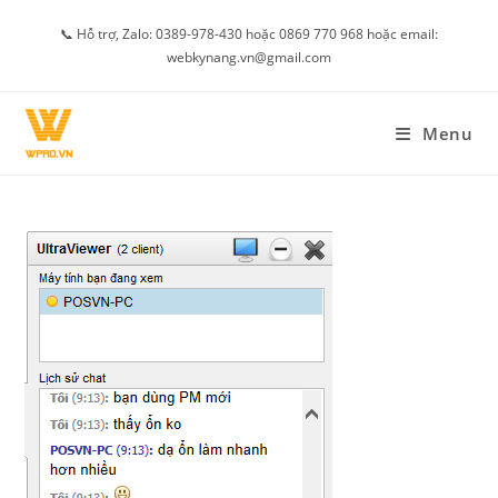
Skip
📞 Hỗ trợ, Zalo: 0389-978-430 hoặc 0869 770 968 hoặc email:
to
webkynang.vn@gmail.com
content
Menu