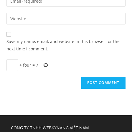
or
your
username
email
Enter
to
address
your
comment
to
website
comment
URL
Save my name, email, and website in this browser for the
(optional)
next time I comment.
+
four
=
7
CÔNG TY TNHH WEBKYNANG VIỆT NAM