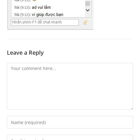
Leave a Reply
Comment
Enter
your
name
Enter