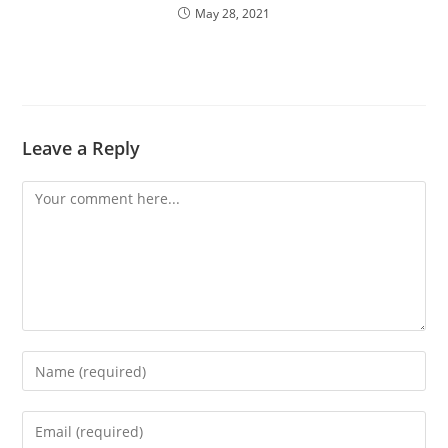
May 28, 2021
Leave a Reply
Comment
Enter
your
name
Enter
or
your