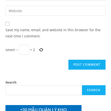
username
email
Enter
to
address
your
comment
to
website
comment
URL
Save my name, email, and website in this browser for the
(optional)
next time I comment.
seven
−
=
2
Search
SEARCH