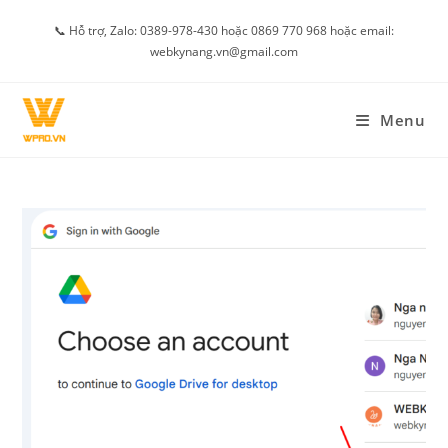
Skip
📞 Hỗ trợ, Zalo: 0389-978-430 hoặc 0869 770 968 hoặc email:
to
webkynang.vn@gmail.com
content
Menu