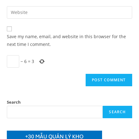
username
email
Enter
to
address
your
comment
to
website
comment
URL
Save my name, email, and website in this browser for the
(optional)
next time I comment.
−
6
=
3
Search
SEARCH