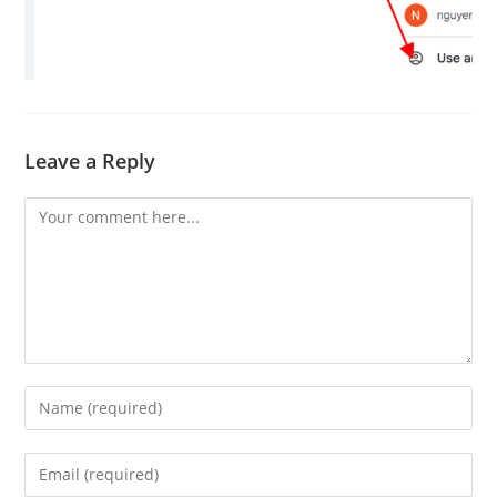
Leave a Reply
Comment
Enter
your
name
Enter
or
your