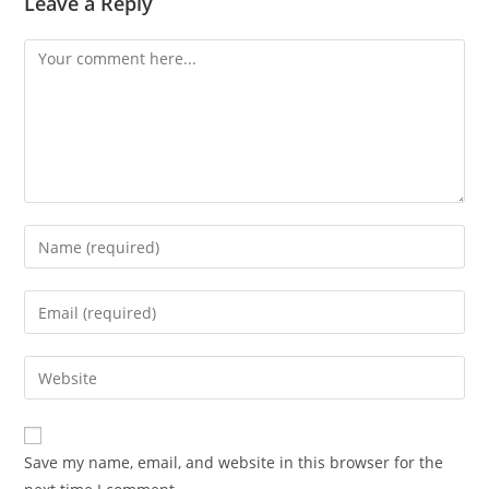
Leave a Reply
Comment
Enter
your
name
Enter
or
your
username
email
Enter
to
address
your
comment
to
website
comment
URL
Save my name, email, and website in this browser for the
(optional)