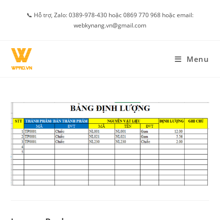
Skip
📞 Hỗ trợ, Zalo: 0389-978-430 hoặc 0869 770 968 hoặc email:
to
webkynang.vn@gmail.com
content
Menu