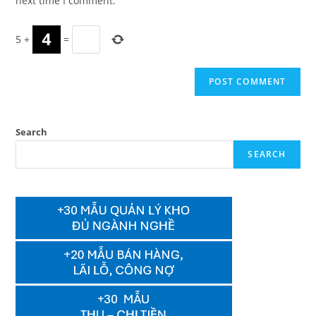
next time I comment.
5
+
=
Search
SEARCH