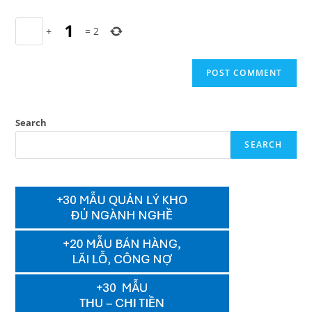
+
=
2
Search
SEARCH