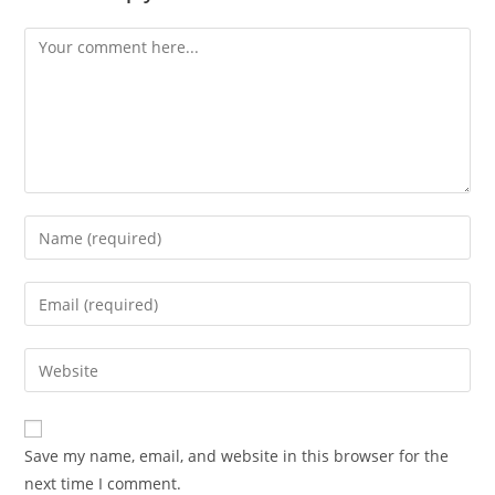
Comment
Enter
your
name
Enter
or
your
username
email
Enter
to
address
your
comment
to
website
comment
URL
Save my name, email, and website in this browser for the
(optional)
next time I comment.