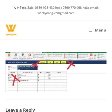
Skip
📞 Hỗ trợ, Zalo: 0389-978-430 hoặc 0869 770 968 hoặc email:
to
webkynang.vn@gmail.com
content
Menu
Leave a Reply