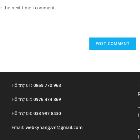
website
or the next time I comment.
URL
(optional)
Hỗ trợ 01:
0869 770 968
-
Hỗ trợ 02:
0976 474 869
–
Hỗ trợ 03:
038 997 8430
t
Email:
webkynang.vn@gmail.com
–
t