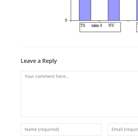
Leave a Reply
Comment
Enter
Enter
your
your