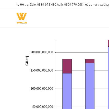
Skip
📞 Hỗ trợ, Zalo: 0389-978-430 hoặc 0869 770 968 hoặc email: web
to
content