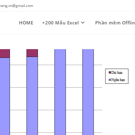
kynang.vn@gmail.com
HOME
+200 Mẫu Excel
Phần mềm Offli