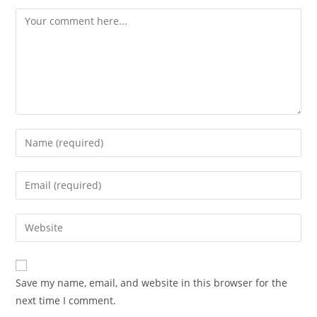
Comment
Enter
your
name
Enter
or
your
username
email
Enter
to
address
your
comment
to
website
comment
URL
Save my name, email, and website in this browser for the
(optional)
next time I comment.