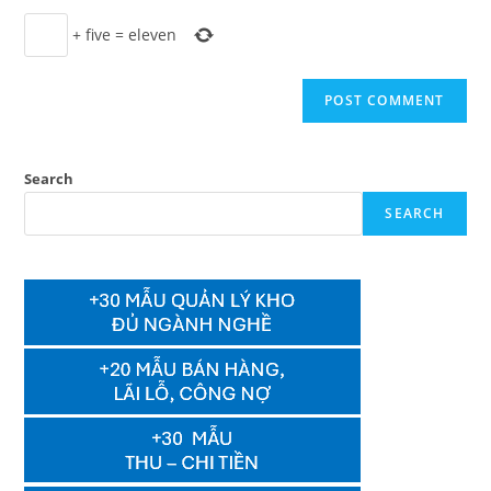
+
five
=
eleven
Search
SEARCH