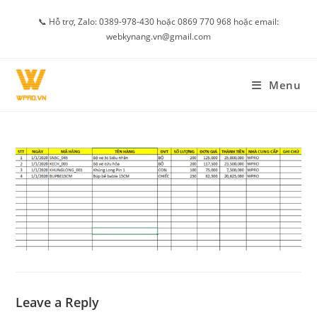
Skip
📞 Hỗ trợ, Zalo: 0389-978-430 hoặc 0869 770 968 hoặc email:
to
webkynang.vn@gmail.com
content
Menu
Leave a Reply