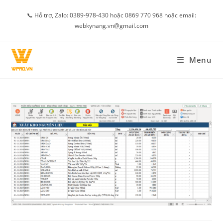
Skip
📞 Hỗ trợ, Zalo: 0389-978-430 hoặc 0869 770 968 hoặc email:
to
webkynang.vn@gmail.com
content
Menu