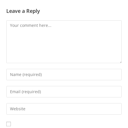
Leave a Reply
Comment
Enter
your
name
Enter
or
your
username
email
Enter
to
address
your
comment
to
website
comment
URL