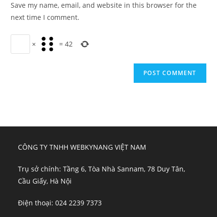
Save my name, email, and website in this browser for the
(optional)
next time I comment.
×
=
42
CÔNG TY TNHH WEBKYNANG VIỆT NAM
Trụ sở chính: Tầng 6, Tòa Nhà Sannam, 78 Duy Tân,
Cầu Giấy, Hà Nội
Điện thoại: 024 2239 7373