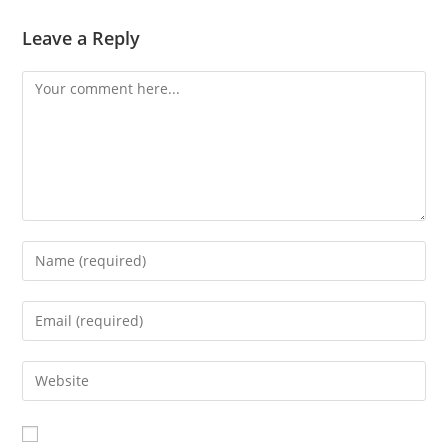
Leave a Reply
Comment
Enter
your
name
Enter
or
your
username
email
Enter
to
address
your
comment
to
website
comment
URL