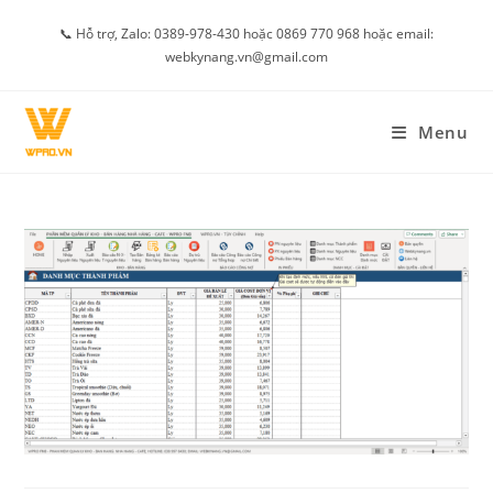
Skip
📞 Hỗ trợ, Zalo: 0389-978-430 hoặc 0869 770 968 hoặc email:
to
webkynang.vn@gmail.com
content
Menu