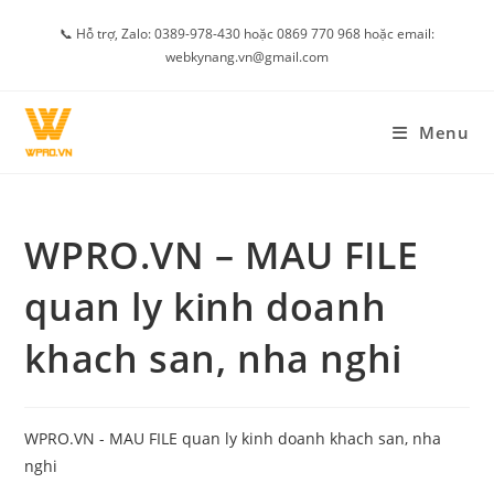
Skip
📞 Hỗ trợ, Zalo: 0389-978-430 hoặc 0869 770 968 hoặc email:
to
webkynang.vn@gmail.com
content
Menu
WPRO.VN – MAU FILE
quan ly kinh doanh
khach san, nha nghi
WPRO.VN - MAU FILE quan ly kinh doanh khach san, nha
nghi