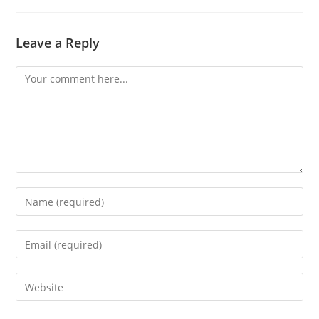
Leave a Reply
Comment
Enter
your
name
Enter
or
your
username
email
Enter
to
address
your
comment
to
website