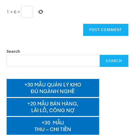
1
×
6
=
Search
SEARCH