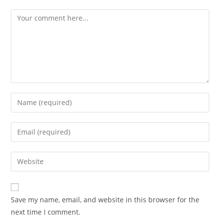
Comment
Enter
your
name
Enter
or
your
username
email
Enter
to
address
your
comment
to
website
comment
URL
Save my name, email, and website in this browser for the
(optional)
next time I comment.