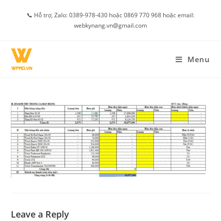
Skip
📞 Hỗ trợ, Zalo: 0389-978-430 hoặc 0869 770 968 hoặc email:
to
webkynang.vn@gmail.com
content
Menu
Leave a Reply