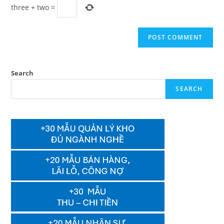
three
+
two
=
Search
SEARCH