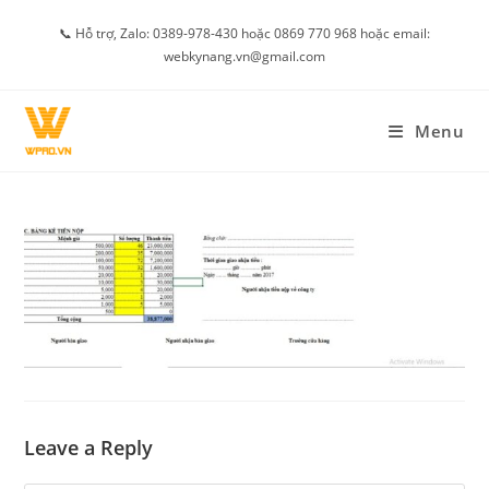
Skip
📞 Hỗ trợ, Zalo: 0389-978-430 hoặc 0869 770 968 hoặc email:
to
webkynang.vn@gmail.com
content
Menu
Leave a Reply