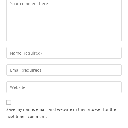
Comment
Enter
your
name
Enter
or
your
username
email
Enter
to
address
your
comment
to
website
comment
URL
Save my name, email, and website in this browser for the
(optional)
next time I comment.