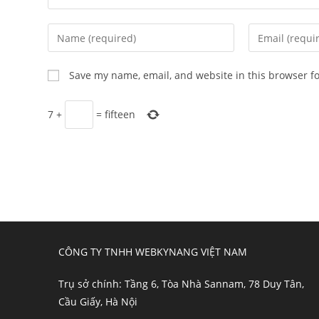
Enter
Enter
your
your
name
email
Save my name, email, and website in this browser f
or
address
username
to
7
+
=
fifteen
to
comment
comment
CÔNG TY TNHH WEBKYNANG VIỆT NAM
Trụ sở chính: Tầng 6, Tòa Nhà Sannam, 78 Duy Tân,
Cầu Giấy, Hà Nội