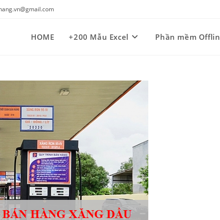
kynang.vn@gmail.com
HOME
+200 Mẫu Excel
Phần mềm Offli