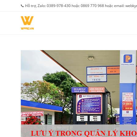
Skip
📞 Hỗ trợ, Zalo: 0389-978-430 hoặc 0869 770 968 hoặc email: web
to
content