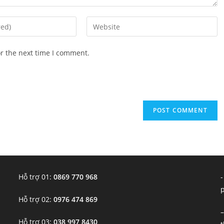
Enter
your
website
or the next time I comment.
URL
(optional)
Hỗ trợ 01:
0869 770 968
-
Hỗ trợ 02:
0976 474 869
–
Hỗ trợ 03:
038 997 8430