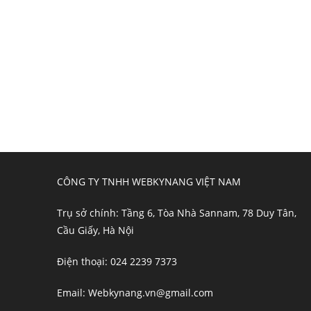
CÔNG TY TNHH WEBKYNANG VIỆT NAM
Trụ sở chính: Tầng 6, Tòa Nhà Sannam, 78 Duy Tân,
Cầu Giấy, Hà Nội
Điện thoại: 024 2239 7373
Email: Webkynang.vn@gmail.com