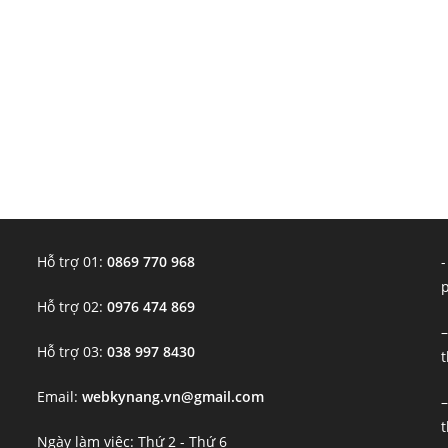
Hỗ trợ 01:
0869 770 968
-
Hỗ trợ 02:
0976 474 869
–
Hỗ trợ 03:
038 997 8430
t
Email:
webkynang.vn@gmail.com
–
t
Ngày làm việc: Thứ 2 - Thứ 6