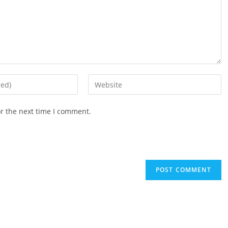
Enter
your
website
or the next time I comment.
URL
(optional)