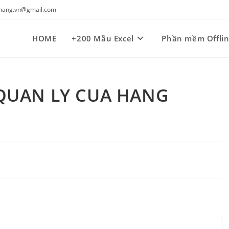
kynang.vn@gmail.com
HOME
+200 Mẫu Excel
Phần mềm Offli
 QUAN LY CUA HANG