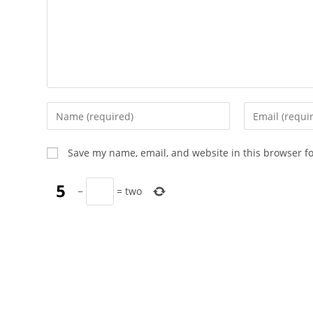
Enter
Enter
your
your
name
email
Save my name, email, and website in this browser f
or
address
username
to
−
=
two
to
comment
comment