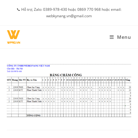
Skip
📞 Hỗ trợ, Zalo: 0389-978-430 hoặc 0869 770 968 hoặc email:
to
webkynang.vn@gmail.com
content
Menu