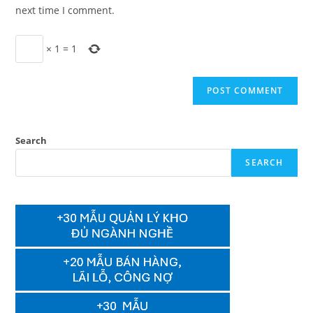
(optional)
next time I comment.
×
1
=
1
Search
SEARCH