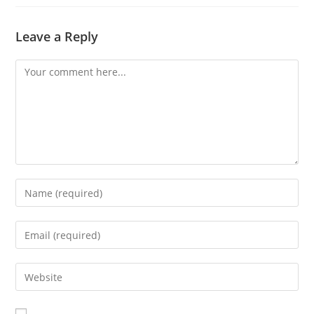
Leave a Reply
Comment
Enter
your
name
Enter
or
your
username
email
Enter
to
address
your
comment
to
website