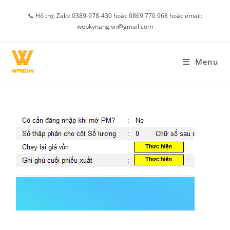
Skip
📞 Hỗ trợ, Zalo: 0389-978-430 hoặc 0869 770 968 hoặc email:
to
webkynang.vn@gmail.com
content
Menu