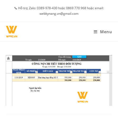
Skip
📞 Hỗ trợ, Zalo: 0389-978-430 hoặc 0869 770 968 hoặc email:
to
webkynang.vn@gmail.com
content
Menu