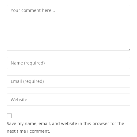
Comment
Enter
your
name
Enter
or
your
username
email
Enter
to
address
your
comment
to
website
comment
URL
Save my name, email, and website in this browser for the
(optional)
next time I comment.