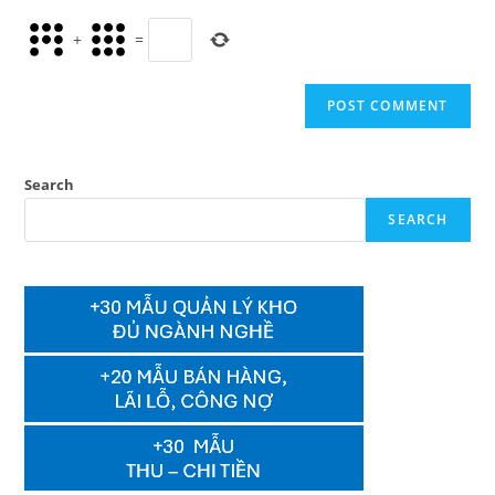
+
=
Search
SEARCH