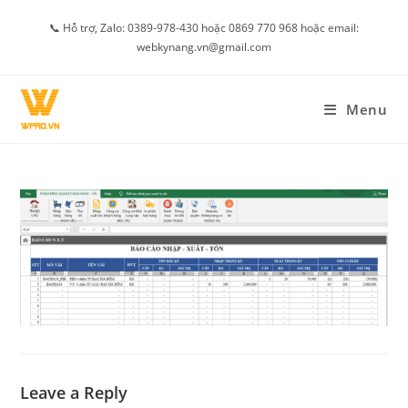
Skip
📞 Hỗ trợ, Zalo: 0389-978-430 hoặc 0869 770 968 hoặc email:
to
webkynang.vn@gmail.com
content
Menu
Leave a Reply