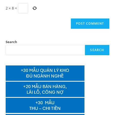
2
×
8
=
Search
SEARCH