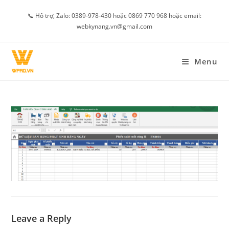
Skip
📞 Hỗ trợ, Zalo: 0389-978-430 hoặc 0869 770 968 hoặc email:
to
webkynang.vn@gmail.com
content
Menu
Leave a Reply