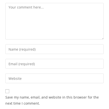
Comment
Enter
your
name
Enter
or
your
username
email
Enter
to
address
your
comment
to
website
comment
URL
Save my name, email, and website in this browser for the
(optional)
next time I comment.