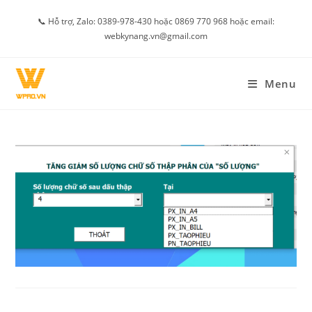
Skip
📞 Hỗ trợ, Zalo: 0389-978-430 hoặc 0869 770 968 hoặc email:
to
webkynang.vn@gmail.com
content
Menu