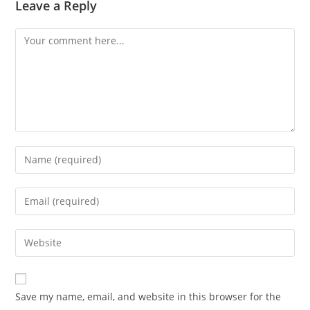
Leave a Reply
Comment
Enter
your
name
Enter
or
your
username
email
Enter
to
address
your
comment
to
website
comment
URL
Save my name, email, and website in this browser for the
(optional)