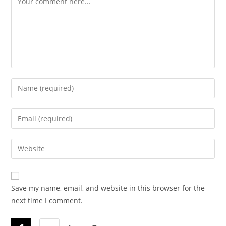
Enter
your
name
Enter
or
your
username
email
Enter
to
address
your
comment
to
website
comment
URL
Save my name, email, and website in this browser for the
(optional)
next time I comment.