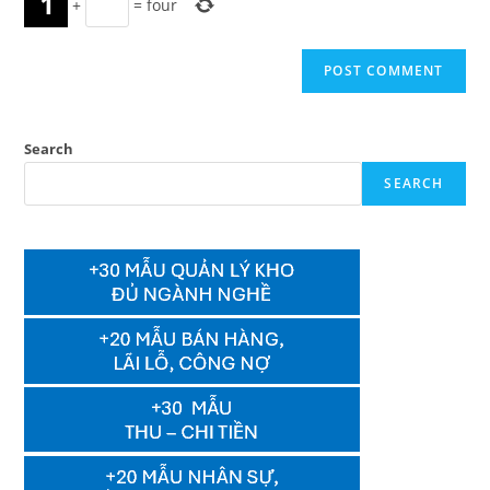
+
=
four
Search
SEARCH