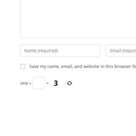
Enter
Enter
your
your
name
email
Save my name, email, and website in this browser f
or
address
username
to
one
+
=
to
comment
comment