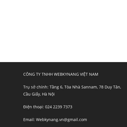
CÔNG TY TNHH WEBKYNANG VIỆT NAM
Trụ sở chính: Tầng 6, Tòa Nhà Sannam, 78 Duy Tân,
Cầu Giấy, Hà Nội
Điện thoại: 024 2239 7373
Email: Webkynang.vn@gmail.com