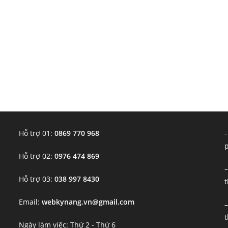
Hỗ trợ 01:
0869 770 968
-
Hỗ trợ 02:
0976 474 869
–
Hỗ trợ 03:
038 997 8430
t
Email:
webkynang.vn@gmail.com
–
t
Ngày làm việc: Thứ 2 - Thứ 6