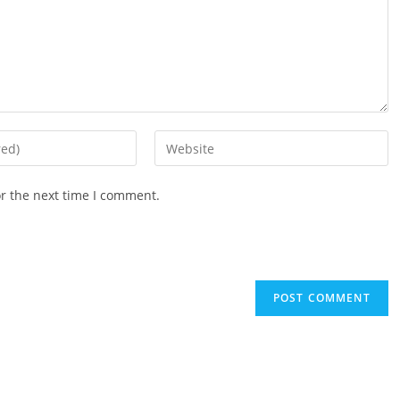
Enter
your
website
or the next time I comment.
URL
(optional)