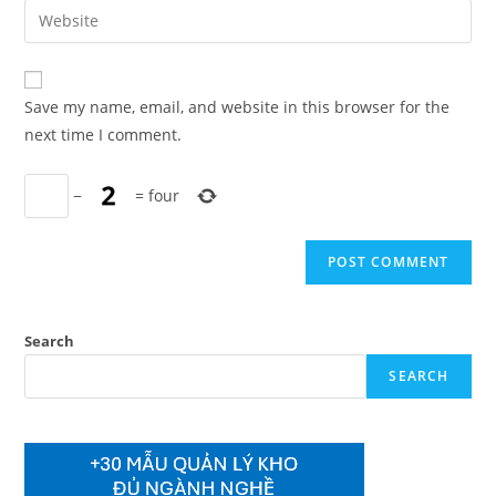
email
Enter
to
address
your
comment
to
website
comment
URL
Save my name, email, and website in this browser for the
(optional)
next time I comment.
−
=
four
Search
SEARCH