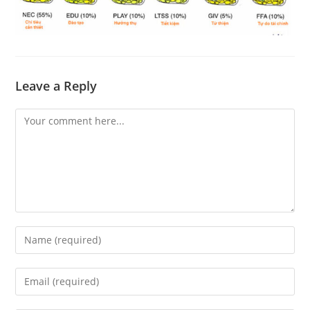
Leave a Reply
Comment
Enter
your
name
Enter
or
your
username