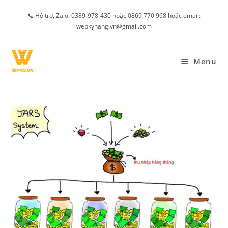
Skip
📞 Hỗ trợ, Zalo: 0389-978-430 hoặc 0869 770 968 hoặc email:
to
webkynang.vn@gmail.com
content
Menu