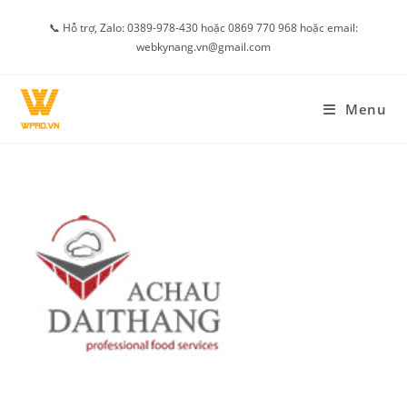
Skip
📞 Hỗ trợ, Zalo: 0389-978-430 hoặc 0869 770 968 hoặc email:
to
webkynang.vn@gmail.com
content
Menu