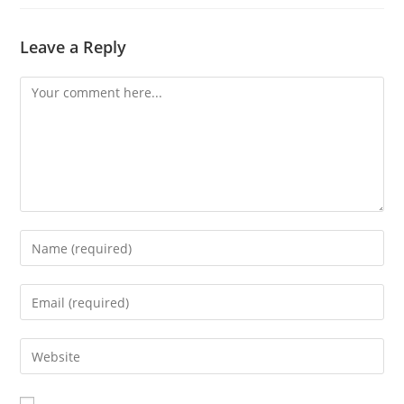
Leave a Reply
Comment
Enter
your
name
Enter
or
your
username
email
Enter
to
address
your
comment
to
website