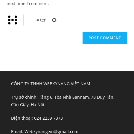
(optional)
next time I comment.
+
=
ten
CÔNG TY TNHH WEBKYNANG VIỆT NAM
Trụ sở chính: Tầng 6, Tòa Nhà Sannam, 78 Duy Tân,
Cầu Giấy, Hà Nội
Điện thoại: 024 2239 7373
Email: Webkynang.vn@gmail.com