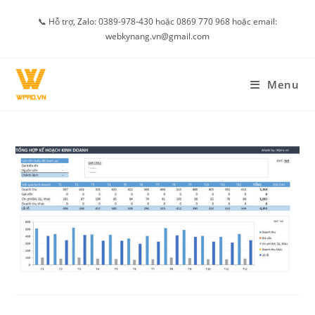
Skip
📞 Hỗ trợ, Zalo: 0389-978-430 hoặc 0869 770 968 hoặc email:
to
webkynang.vn@gmail.com
content
Menu