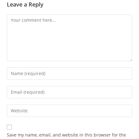
Leave a Reply
Comment
Enter
your
name
Enter
or
your
username
email
Enter
to
address
your
comment
to
website
comment
URL
Save my name, email, and website in this browser for the