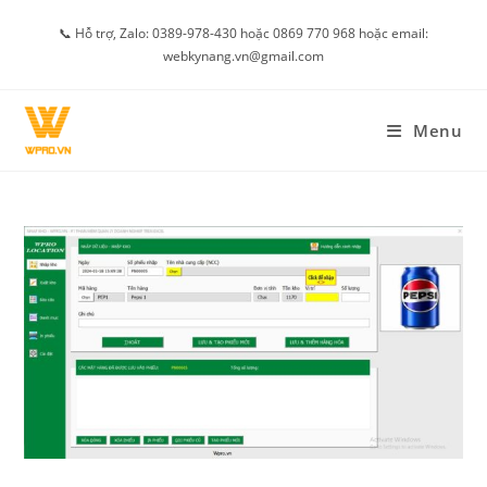
Skip
📞 Hỗ trợ, Zalo: 0389-978-430 hoặc 0869 770 968 hoặc email:
to
webkynang.vn@gmail.com
content
Menu