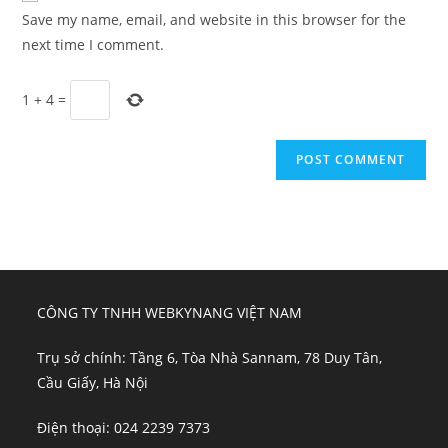
URL
Save my name, email, and website in this browser for the
(optional)
next time I comment.
1
+
4
=
CÔNG TY TNHH WEBKYNANG VIỆT NAM
Trụ sở chính: Tầng 6, Tòa Nhà Sannam, 78 Duy Tân,
Cầu Giấy, Hà Nội
Điện thoại: 024 2239 7373