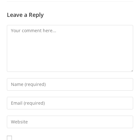
Leave a Reply
Comment
Enter
your
name
Enter
or
your
username
email
Enter
to
address
your
comment
to
website
comment