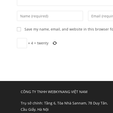
Enter
Enter
your
your
name
email
Save my name, email, and website in this browser f
or
address
username
to
×
4
=
twenty
to
comment
comment
CÔNG TY TNHH WEBKYNANG VIỆT NAM
Trụ sở chính: Tầng 6, Tòa Nhà Sannam, 78 Duy Tân,
Cầu Giấy, Hà Nội