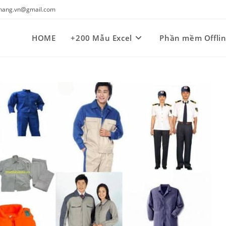
kynang.vn@gmail.com
HOME
+200 Mẫu Excel
Phần mềm Offli