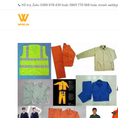
Skip
📞 Hỗ trợ, Zalo: 0389-978-430 hoặc 0869 770 968 hoặc email: web
to
content