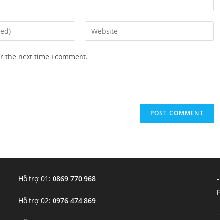
Enter
your
website
or the next time I comment.
URL
(optional)
Hỗ trợ 01:
0869 770 968
-
Hỗ trợ 02:
0976 474 869
–