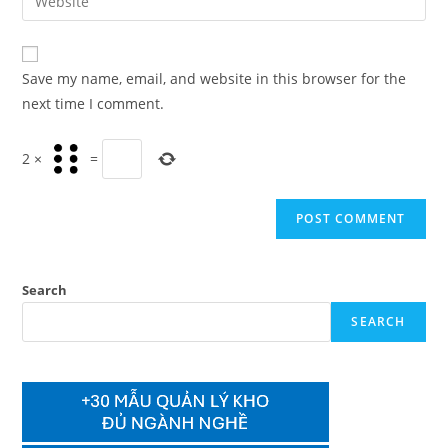
address
your
comment
to
website
comment
URL
Save my name, email, and website in this browser for the
(optional)
next time I comment.
2
×
=
Search
SEARCH