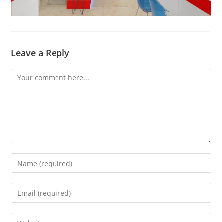
Leave a Reply
Comment
Enter
your
name
Enter
or
your
username
email
Enter
to